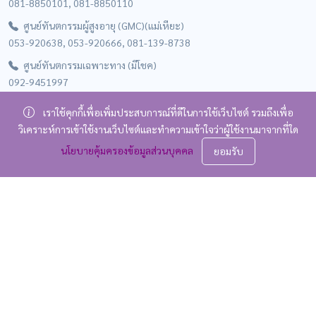
081-8850101, 081-8850110
ศูนย์ทันตกรรมผู้สูงอายุ (GMC)(แม่เหียะ)
053-920638, 053-920666, 081-139-8738
ศูนย์ทันตกรรมเฉพาะทาง (มีโชค)
092-9451997
คลินิกทันตกรรม ศูนย์ส่งเสริมพฤฒพลังผู้สูงอายุ (SWC)
เราใช้คุกกี้เพื่อเพิ่มประสบการณ์ที่ดีในการใช้เว็บไซต์ รวมถึงเพื่อ
081-149-8657
วิเคราะห์การเข้าใช้งานเว็บไซต์และทำความเข้าใจว่าผู้ใช้งานมาจากที่ใด
คลินิกทันตกรรม ศูนย์สุขภาพมหาวิทยาลัยเชียงใหม่ (ไผ่ล้อม)
นโยบายคุ้มครองข้อมูลส่วนบุคคล
ยอมรับ
081-139-8736
บริการสำคัญ
ปฏิทินกิจกรรม
ระบบสารสนเทศสำหรับอาจารย์/เจ้าหน้าที่
บริการสำหรับนักศึกษาระดับปริญญาตรี
บริการสำหรับนักศึกษาระดับบัณฑิต