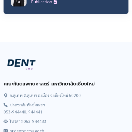
Publication
คณะทันตแพทยศาสตร์ มหาวิทยาลัยเชียงใหม่
ถ.สุเทพ ต.สุเทพ อ.เมือง จ.เชียงใหม่ 50200
ประชาสัมพันธ์คณะฯ
053-944440, 944441
โทรสาร 053-944483
pr.dent@cmu.ac.th