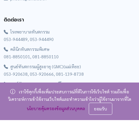
ติดต่อเรา
โรงพยาบาลทันตกรรม
053-944489, 053-944490
คลินิกทันตกรรมพิเศษ
081-8850101, 081-8850110
ศูนย์ทันตกรรมผู้สูงอายุ (GMC)(แม่เหียะ)
053-920638, 053-920666, 081-139-8738
ศูนย์ทันตกรรมเฉพาะทาง (มีโชค)
092-9451997
เราใช้คุกกี้เพื่อเพิ่มประสบการณ์ที่ดีในการใช้เว็บไซต์ รวมถึงเพื่อ
วิเคราะห์การเข้าใช้งานเว็บไซต์และทำความเข้าใจว่าผู้ใช้งานมาจากที่ใด
คลินิกทันตกรรม ศูนย์ส่งเสริมพฤฒพลังผู้สูงอายุ (SWC)
นโยบายคุ้มครองข้อมูลส่วนบุคคล
081-149-8657
ยอมรับ
คลินิกทันตกรรม ศูนย์สุขภาพมหาวิทยาลัยเชียงใหม่ (ไผ่ล้อม)
081-139-8736