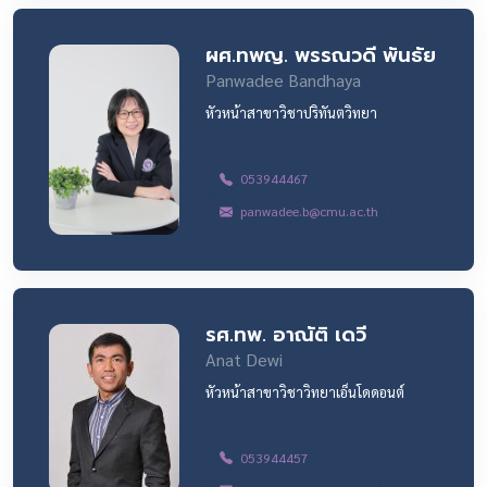
ผศ.ทพญ. พรรณวดี พันธัย
Panwadee Bandhaya
หัวหน้าสาขาวิชาปริทันตวิทยา
053944467
panwadee.b@cmu.ac.th
รศ.ทพ. อาณัติ เดวี
Anat Dewi
หัวหน้าสาขาวิชาวิทยาเอ็นโดดอนต์
053944457