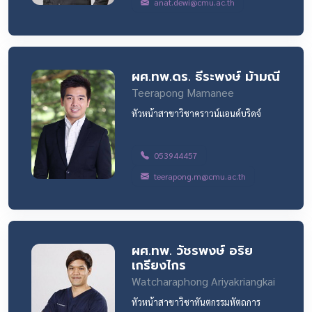
anat.dewi@cmu.ac.th
ผศ.ทพ.ดร. ธีระพงษ์ ม้ามณี
Teerapong Mamanee
หัวหน้าสาขาวิชาคราวน์แอนด์บริดจ์
053944457
teerapong.m@cmu.ac.th
ผศ.ทพ. วัชรพงษ์ อริย
เกรียงไกร
Watcharaphong Ariyakriangkai
หัวหน้าสาขาวิชาทันตกรรมหัตถการ