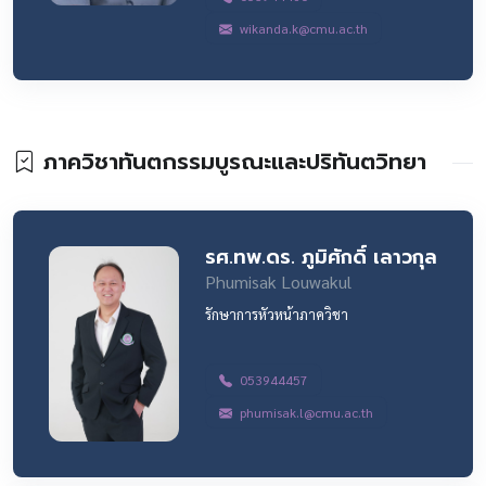
wikanda.k@cmu.ac.th
ภาควิชาทันตกรรมบูรณะและปริทันตวิทยา
รศ.ทพ.ดร. ภูมิศักดิ์ เลาวกุล
Phumisak Louwakul
รักษาการหัวหน้าภาควิชา
053944457
phumisak.l@cmu.ac.th