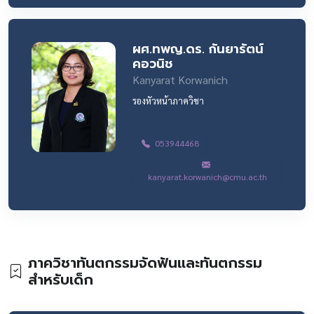
ผศ.ทพญ.ดร. กันยารัตน์
คอวนิช
Kanyarat Korwanich
รองหัวหน้าภาควิชา
053944468
kanyarat.korwanich@cmu.ac.th
ภาควิชาทันตกรรมจัดฟันและทันตกรรม
สำหรับเด็ก