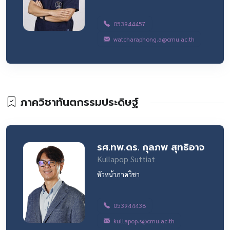
053944457
watcharaphong.a@cmu.ac.th
ภาควิชาทันตกรรมประดิษฐ์
รศ.ทพ.ดร. กุลภพ สุทธิอาจ
Kullapop Suttiat
หัวหน้าภาควิชา
053944438
kullapop.s@cmu.ac.th