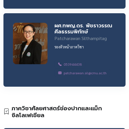
ผศ.ทพญ.ดร. พัชราวรรณ
ศีลธรรมพิทักษ์
Patcharawan Silthampitag
รองหัวหน้าภาควิชา
053944438
patcharawan.sil@cmu.ac.th
ภาควิชาศัลยศาสตร์ช่องปากและแม็ก
ซิลโลเฟเชียล