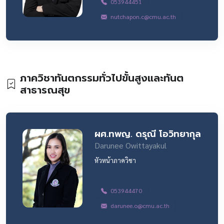
053944451
nutchapon.c@cmu.ac.th
ภาควิชาทันตกรรมทั่วไปขั้นสูงและทันต
สาธารณสุข
ผศ.ทพญ. ดรุณี โอวิทยากุล
Darunee Owittayakul
หัวหน้าภาควิชา
053944470
darunee.o@cmu.ac.th