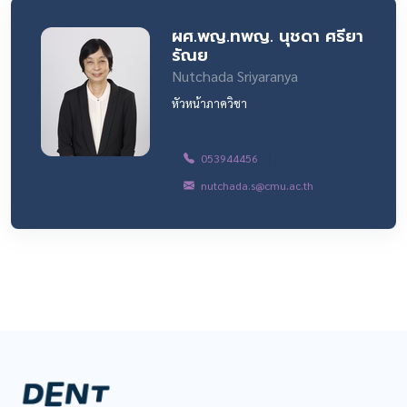
ผศ.พญ.ทพญ. นุชดา ศรียา
รัณย
Nutchada Sriyaranya
หัวหน้าภาควิชา
053944456
nutchada.s@cmu.ac.th