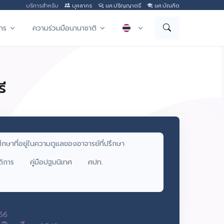
บริการสำหรับ
บุคลากร
นศ.ปริญญาตรี
นศ.บัณฑิต
าร
ความร่วมมือนานาชาติ
ี
ศึกษาที่อยู่ในความดูแลของอาจารย์ที่ปรึกษา
ดิการ
คู่มือปฐมนิเทศ
ศปท.
566