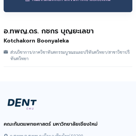
อ.ทพญ.ดร. กชกร บุญยะเลขา
Kotchakorn Boonyaleka
ส่วนวิชาการ/ภาควิชาทันตกรรมบูรณะและปริทันตวิทยา/สาขาวิชาปริ
ทันตวิทยา
คณะทันตแพทยศาสตร์ มหาวิทยาลัยเชียงใหม่
ถ.สุเทพ ต.สุเทพ อ.เมือง จ.เชียงใหม่ 50200