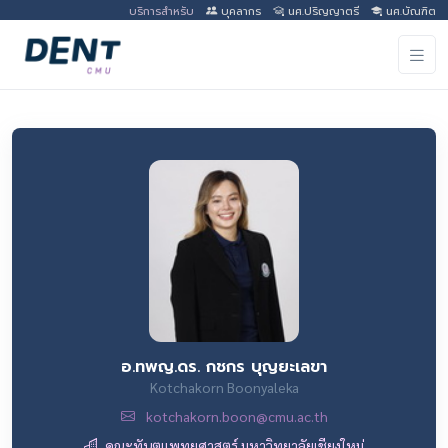
บริการสำหรับ
บุคลากร
นศ.ปริญญาตรี
นศ.บัณฑิต
อ.ทพญ.ดร. กชกร บุญยะเลขา
Kotchakorn Boonyaleka
kotchakorn.boon@cmu.ac.th
คณะทันตแพทยศาสตร์ มหาวิทยาลัยเชียงใหม่