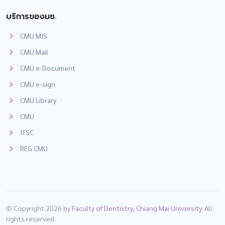
บริการของมช.
CMU MIS
CMU Mail
CMU e-Document
CMU e-sign
CMU Library
CMU
ITSC
REG CMU
© Copyright 2026 by
Faculty of Dentistry, Chiang Mai University
. All
rights reserved.