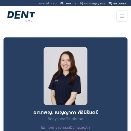
บริการสำหรับ
บุคลากร
นศ.ปริญญาตรี
นศ.บัณฑิต
ผศ.ทพญ. เบญญาภา ศิรินิรันดร์
Benyapha Sirinirund
benyapha.s@cmu.ac.th