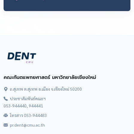
คณะทันตแพทยศาสตร์ มหาวิทยาลัยเชียงใหม่
ถ.สุเทพ ต.สุเทพ อ.เมือง จ.เชียงใหม่ 50200
ประชาสัมพันธ์คณะฯ
053-944440, 944441
โทรสาร 053-944483
pr.dent@cmu.ac.th