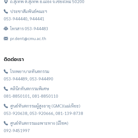
ถ.สุเทพ ต.สุเทพ อ.เมือง จ.เชียงใหม่ 50200
ประชาสัมพันธ์คณะฯ
053-944440, 944441
โทรสาร 053-944483
pr.dent@cmu.ac.th
ติดต่อเรา
โรงพยาบาลทันตกรรม
053-944489, 053-944490
คลินิกทันตกรรมพิเศษ
081-8850101, 081-8850110
ศูนย์ทันตกรรมผู้สูงอายุ (GMC)(แม่เหียะ)
053-920638, 053-920666, 081-139-8738
ศูนย์ทันตกรรมเฉพาะทาง (มีโชค)
092-9451997