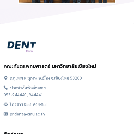
คณะทันตแพทยศาสตร์ มหาวิทยาลัยเชียงใหม่
ถ.สุเทพ ต.สุเทพ อ.เมือง จ.เชียงใหม่ 50200
ประชาสัมพันธ์คณะฯ
053-944440, 944441
โทรสาร 053-944483
pr.dent@cmu.ac.th