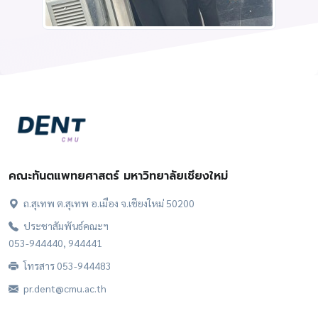
คณะทันตแพทยศาสตร์ มหาวิทยาลัยเชียงใหม่
ถ.สุเทพ ต.สุเทพ อ.เมือง จ.เชียงใหม่ 50200
ประชาสัมพันธ์คณะฯ
053-944440, 944441
โทรสาร 053-944483
pr.dent@cmu.ac.th