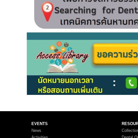
EVENTS
RESOU
News
Collectio
Activities
Dental O