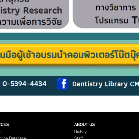
RCES
ABOUT US
n
History
nline Database
Staff