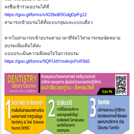
ลงชื่อเข้าร่วมอบรมได้ที่
https://goo.gl/forms/v422boB5GdgDpFg12
สามารถเข้าอบรมได้ทั้งแบบกลุ่มและแบบเดี่ยว
หากไม่สามารถเข้าอบรมตามเวลาที่จัดไว้สามารถขอนัดหมาย
อบรมเพิ่มเติมได้ค่ะ
แบบประเมินความพึงพอใจในการอบรม
https://goo.gl/forms/9QFUdYmdmjsPsR9d2