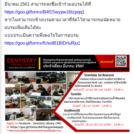
มีนาคม 2561 สามารถลงชื่อเข้าร่วมอบรมได้ที่
https://goo.gl/forms/B4f1Swypw16Izpqq1
หากไม่สามารถเข้าอบรมตามเวลาที่จัดไว้สามารถขอนัดหมาย
อบรมเพิ่มเติมได้ค่ะ
แบบประเมินความพึงพอใจในการอบรม
https://goo.gl/forms/fUeolB1BIDrIuRju1