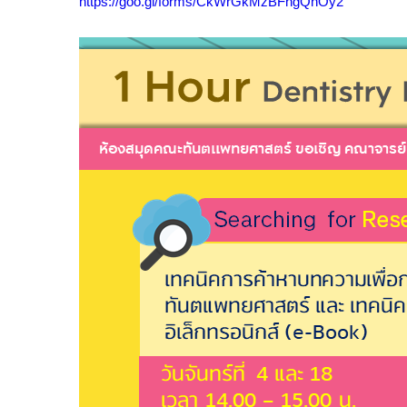
https://goo.gl/forms/CkWrGkMzBFngQnOy2