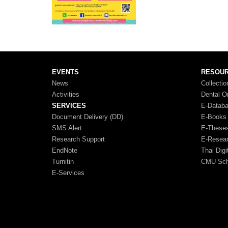
EVENTS
RESOU
News
Collectio
Activities
Dental O
SERVICES
E-Datab
Document Delivery (DD)
E-Books
SMS Alert
E-These
Research Support
E-Resea
EndNote
Thai Digi
Turnitin
CMU Scho
E-Services