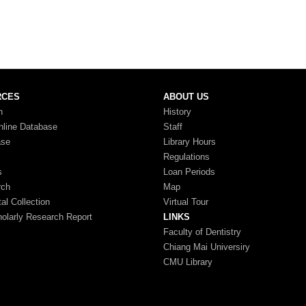
RCES
ABOUT US
n
History
nline Database
Staff
ase
Library Hours
Regulations
s
Loan Periods
rch
Map
tal Collection
Virtual Tour
larly Research Report
LINKS
Faculty of Dentistry
Chiang Mai Universiry
CMU Library