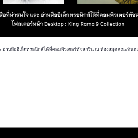
จ และ อ่านสื่ออิเล็กทรอนิกส์ได้ที่คอมพิวเตอร์ทัชสกรีน ณ ห้องสมุดคณะ