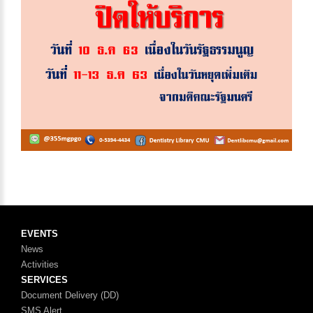
EVENTS
News
Activities
SERVICES
Document Delivery (DD)
SMS Alert