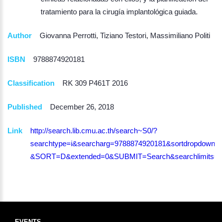
tratamiento para la cirugía implantológica guiada.
Author
Giovanna Perrotti, Tiziano Testori, Massimiliano Politi
ISBN
9788874920181
Classification
RK 309 P461T 2016
Published
December 26, 2018
Link
http://search.lib.cmu.ac.th/search~S0/?
searchtype=i&searcharg=9788874920181&sortdropdown=-
&SORT=D&extended=0&SUBMIT=Search&searchlimits=&s
EVENTS