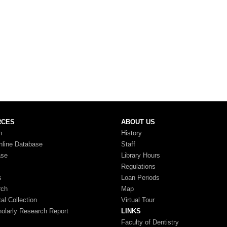
RCES
ABOUT US
n
History
nline Database
Staff
ase
Library Hours
Regulations
s
Loan Periods
rch
Map
tal Collection
Virtual Tour
larly Research Report
LINKS
Faculty of Dentistry