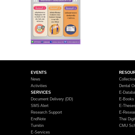
EVENTS
RESOU
News
Collectio
Activities
Dental O
SERVICES
E-Datab
Document Delivery (DD)
E-Books
SMS Alert
E-These
Research Support
E-Resea
EndNote
Thai Digi
Turnitin
CMU Scho
E-Services