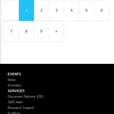
«
1
2
3
4
5
6
7
8
9
»
EVENTS
News
Activities
SERVICES
Document Delivery (DD)
SMS Alert
Research Support
EndNote