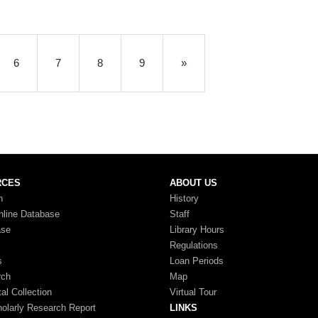
6
7
8
9
»
RCES
ABOUT US
n
History
nline Database
Staff
ase
Library Hours
Regulations
s
Loan Periods
rch
Map
tal Collection
Virtual Tour
larly Research Report
LINKS