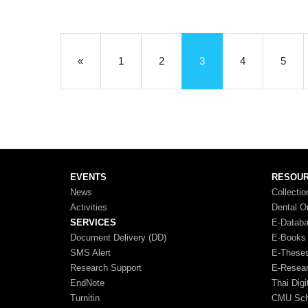
«
1
2
3
4
5
EVENTS
RESOU
News
Collectio
Activities
Dental O
SERVICES
E-Datab
Document Delivery (DD)
E-Books
SMS Alert
E-These
Research Support
E-Resea
EndNote
Thai Digi
Turnitin
CMU Scho