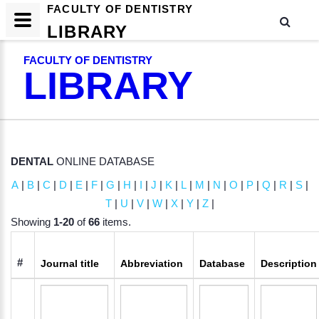
FACULTY OF DENTISTRY
LIBRARY
FACULTY OF DENTISTRY
LIBRARY
DENTAL
ONLINE DATABASE
A
|
B
|
C
|
D
|
E
|
F
|
G
|
H
|
I
|
J
|
K
|
L
|
M
|
N
|
O
|
P
|
Q
|
R
|
S
|
T
|
U
|
V
|
W
|
X
|
Y
|
Z
|
Showing
1-20
of
66
items.
#
Journal title
Abbreviation
Database
Description