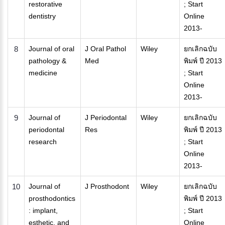
restorative
; Start
dentistry
Online
2013-
8
Journal of oral
J Oral Pathol
Wiley
ยกเลิกฉบับ
pathology &
Med
พิมพ์ ปี 2013
medicine
; Start
Online
2013-
9
Journal of
J Periodontal
Wiley
ยกเลิกฉบับ
periodontal
Res
พิมพ์ ปี 2013
research
; Start
Online
2013-
10
Journal of
J Prosthodont
Wiley
ยกเลิกฉบับ
prosthodontics
พิมพ์ ปี 2013
: implant,
; Start
esthetic, and
Online