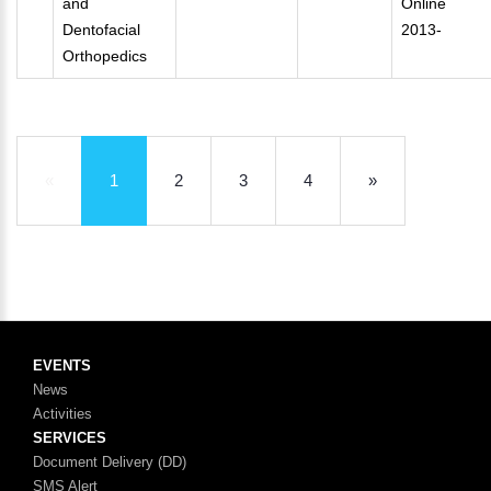
and
Online
Dentofacial
2013-
Orthopedics
«
1
2
3
4
»
EVENTS
News
Activities
SERVICES
Document Delivery (DD)
SMS Alert