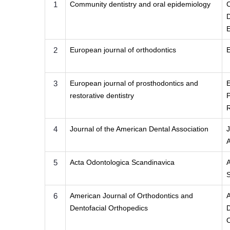
1
Community dentistry and oral epidemiology
D
E
2
European journal of orthodontics
E
3
European journal of prosthodontics and
E
restorative dentistry
P
R
4
Journal of the American Dental Association
5
Acta Odontologica Scandinavica
A
6
American Journal of Orthodontics and
Dentofacial Orthopedics
D