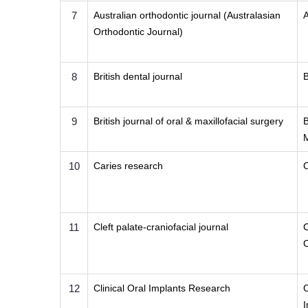
7
Australian orthodontic journal (Australasian
A
Orthodontic Journal)
8
British dental journal
B
9
British journal of oral & maxillofacial surgery
B
M
10
Caries research
C
11
Cleft palate-craniofacial journal
C
C
12
Clinical Oral Implants Research
C
I