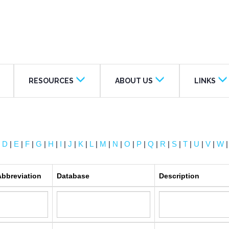
RESOURCES
ABOUT US
LINKS
|
D
|
E
|
F
|
G
|
H
|
I
|
J
|
K
|
L
|
M
|
N
|
O
|
P
|
Q
|
R
|
S
|
T
|
U
|
V
|
W
Abbreviation
Database
Description