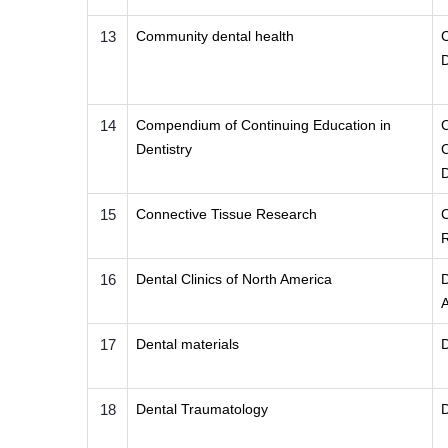
13
Community dental health
D
14
Compendium of Continuing Education in
Dentistry
C
15
Connective Tissue Research
C
16
Dental Clinics of North America
D
17
Dental materials
18
Dental Traumatology
D