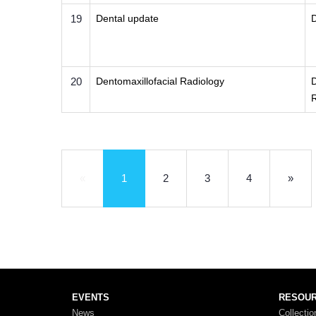
19
Dental update
20
Dentomaxillofacial Radiology
D
R
«
1
2
3
4
»
EVENTS
RESOU
News
Collectio