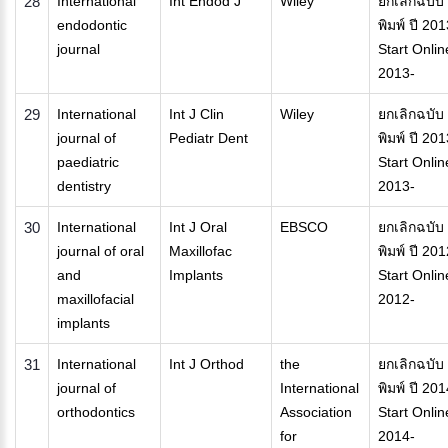
28
International
Int Endod J
Wiley
ยกเลิกฉบับ
endodontic
พิมพ์ ปี 201
journal
Start Onlin
2013-
29
International
Int J Clin
Wiley
ยกเลิกฉบับ
journal of
Pediatr Dent
พิมพ์ ปี 201
paediatric
Start Onlin
dentistry
2013-
30
International
Int J Oral
EBSCO
ยกเลิกฉบับ
journal of oral
Maxillofac
พิมพ์ ปี 201
and
Implants
Start Onlin
maxillofacial
2012-
implants
31
International
Int J Orthod
the
ยกเลิกฉบับ
journal of
International
พิมพ์ ปี 201
orthodontics
Association
Start Onlin
for
2014-