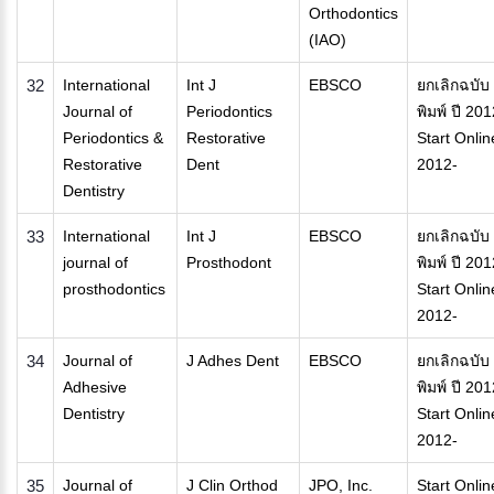
Orthodontics
(IAO)
32
International
Int J
EBSCO
ยกเลิกฉบับ
Journal of
Periodontics
พิมพ์ ปี 201
Periodontics &
Restorative
Start Onlin
Restorative
Dent
2012-
Dentistry
33
International
Int J
EBSCO
ยกเลิกฉบับ
journal of
Prosthodont
พิมพ์ ปี 201
prosthodontics
Start Onlin
2012-
34
Journal of
J Adhes Dent
EBSCO
ยกเลิกฉบับ
Adhesive
พิมพ์ ปี 201
Dentistry
Start Onlin
2012-
35
Journal of
J Clin Orthod
JPO, Inc.
Start Onlin