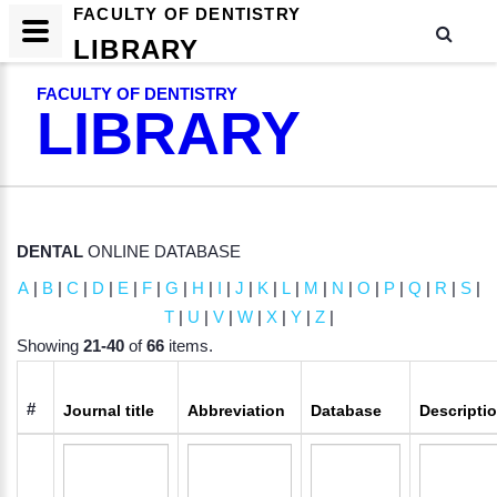
FACULTY OF DENTISTRY
LIBRARY
FACULTY OF DENTISTRY
LIBRARY
DENTAL
ONLINE DATABASE
A
|
B
|
C
|
D
|
E
|
F
|
G
|
H
|
I
|
J
|
K
|
L
|
M
|
N
|
O
|
P
|
Q
|
R
|
S
|
T
|
U
|
V
|
W
|
X
|
Y
|
Z
|
Showing
21-40
of
66
items.
#
Journal title
Abbreviation
Database
Descripti