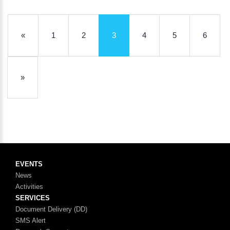
«
1
2
3
4
5
6
»
EVENTS
News
Activities
SERVICES
Document Delivery (DD)
SMS Alert