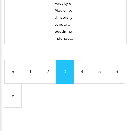
Faculty of
Medicine,
University
Jendaral
Soedirman,
Indonesia
«
1
2
3
4
5
6
»