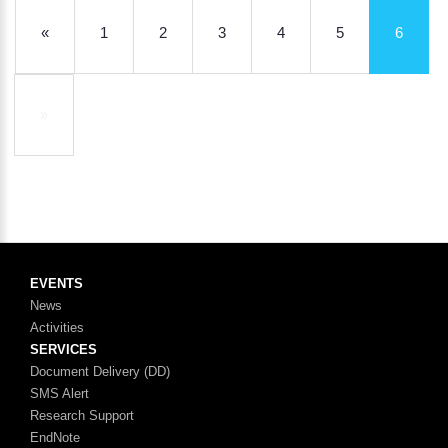
«
1
2
3
4
5
6
»
EVENTS
News
Activities
SERVICES
Document Delivery (DD)
SMS Alert
Research Support
EndNote