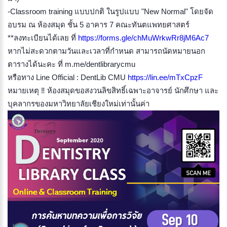
-Classroom training แบบปกติ ในรูปแบบ "New Normal" โดยจัด
อบรม ณ ห้องสมุด ชั้น 5 อาคาร 7 คณะทันตแพทยศาสตร์
**ลงทะเบียนได้เลย ที่
https://forms.gle/chMuWrkwRr8jM6Ac7
หากไม่สะดวกตามวันและเวลาที่กำหนด สามารถนัดหมายนอก
ตารางได้นะคะ ที่
m.me/dentlibrarycmu
หรือทาง Line Official : DentLib CMU
https://lin.ee/mTxCpzF
หมายเหตุ ‼️ ห้องสมุดขอสงวนลิขสิทธิ์เฉพาะอาจารย์ นักศึกษา และ
บุคลากรของมหาวิทยาลัยเชียงใหม่เท่านั้นค่า