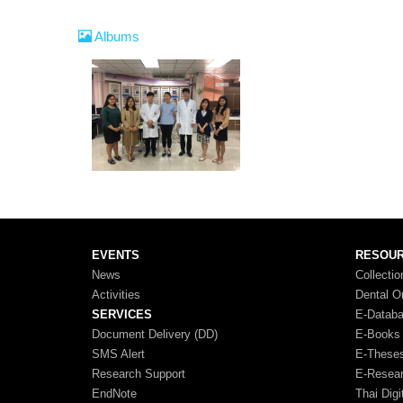
Albums
EVENTS
RESOU
News
Collectio
Activities
Dental O
SERVICES
E-Datab
Document Delivery (DD)
E-Books
SMS Alert
E-These
Research Support
E-Resea
EndNote
Thai Digi