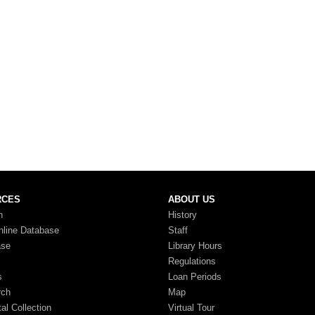
RCES
ABOUT US
n
History
nline Database
Staff
ase
Library Hours
Regulations
s
Loan Periods
rch
Map
tal Collection
Virtual Tour